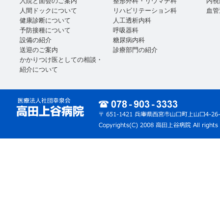
入院と面会のご案内
整形外科・リウマチ科
内視
人間ドックについて
リハビリテーション科
血管
健康診断について
人工透析内科
予防接種について
呼吸器科
設備の紹介
糖尿病内科
送迎のご案内
診療部門の紹介
かかりつけ医としての相談・
紹介について