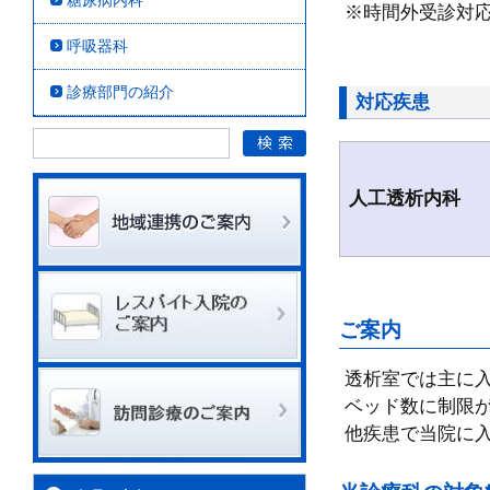
糖尿病内科
※時間外受診対
呼吸器科
診療部門の紹介
対応疾患
人工透析内科
ご案内
透析室では主に
ベッド数に制限
他疾患で当院に