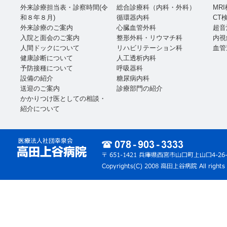
外来診療担当表・診察時間(令
総合診療科（内科・外科）
MR
和８年８月)
循環器内科
CT
外来診療のご案内
心臓血管外科
超音
入院と面会のご案内
整形外科・リウマチ科
内視
人間ドックについて
リハビリテーション科
血管
健康診断について
人工透析内科
予防接種について
呼吸器科
設備の紹介
糖尿病内科
送迎のご案内
診療部門の紹介
かかりつけ医としての相談・
紹介について